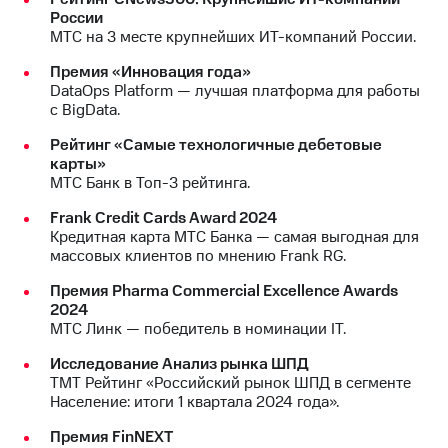
акций
России
Дивиденды
МТС на 3 месте крупнейших ИТ-компаний России.
Рынок
облигаций
Премия «Инновация года»
DataOps Platform — лучшая платформа для работы
Описание
с BigData.
Еврооблигации-2023
Рейтинг «Самые технологичные дебетовые
Уведомление
карты»
о
МТС Банк в Топ-3 рейтинга.
погашении
именных
Frank Credit Cards Award 2024
облигаций
Кредитная карта МТС Банка — самая выгодная для
Другое
массовых клиентов по мнению Frank RG.
Регистратор
Премия Pharma Commercial Excellence Awards
Реквизиты
2024
Контакты
МТС Линк — победитель в номинации IT.
йчивое развитие
и деловая этика
Исследование Анализ рынка ШПД
На главную
ТМТ Рейтинг «Российский рынок ШПД в сегменте
Население: итоги 1 квартала 2024 года».
Премия FinNEXT