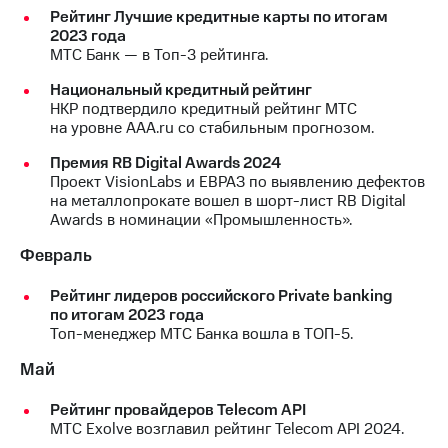
Рейтинг Лучшие кредитные карты по итогам
МТС
2023 года
о технологиях
МТС Банк — в Топ-3 рейтинга.
Национальный кредитный рейтинг
Достижения
НКР подтвердило кредитный рейтинг МТС
на уровне AAA.ru со стабильным прогнозом.
Интервью
Премия RB Digital Awards 2024
Финансовая
Проект VisionLabs и ЕВРАЗ по выявлению дефектов
отчетность
на металлопрокате вошел в шорт-лист RB Digital
Awards в номинации «Промышленность».
Контакты
Февраль
Пригласить
спикера
Рейтинг лидеров российского Private banking
по итогам 2023 года
м и акционерам
Топ-менеджер МТС Банка вошла в ТОП-5.
Корпоративное
управление
Май
Корпоративный
Рейтинг провайдеров Telecom API
секретарь
МТС Exolve возглавил рейтинг Telecom API 2024.
Раскрытие