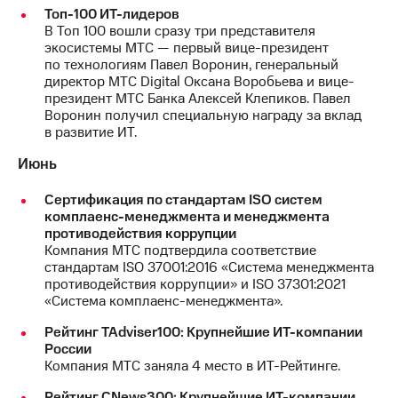
информации
Топ-100 ИТ-лидеров
Информация
В Топ 100 вошли сразу три представителя
акционерам
экосистемы МТС — первый вице-президент
Документы
по технологиям Павел Воронин, генеральный
ПАО
директор МТС Digital Оксана Воробьева и вице-
"МТС"
президент МТС Банка Алексей Клепиков. Павел
Собрания
Воронин получил специальную награду за вклад
акционеров
в развитие ИТ.
Личный
кабинет
Июнь
акционера
Акционерный
Сертификация по стандартам ISO систем
капитал
комплаенс-менеджмента и менеджмента
Контроль
противодействия коррупции
и
Компания МТС подтвердила соответствие
аудит
стандартам ISO 37001:2016 «Система менеджмента
Рынок
противодействия коррупции» и ISO 37301:2021
акций
«Система комплаенс-менеджмента».
Описание
Рейтинг TAdviser100: Крупнейшие ИТ-компании
Программа
России
приобретения
Компания МТС заняла 4 место в ИТ-Рейтинге.
Порядок
выкупа
Рейтинг CNews300: Крупнейшие ИТ-компании