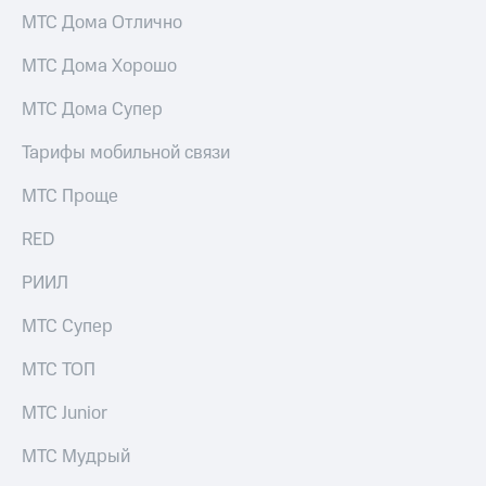
информации
МТС Дома Отлично
Информация
акционерам
МТС Дома Хорошо
Документы
ПАО
"МТС"
МТС Дома Супер
Собрания
акционеров
Тарифы мобильной связи
Личный
кабинет
МТС Проще
акционера
Акционерный
RED
капитал
Контроль
РИИЛ
и
аудит
МТС Супер
Рынок
акций
МТС ТОП
Описание
МТС Junior
Программа
приобретения
МТС Мудрый
Порядок
выкупа