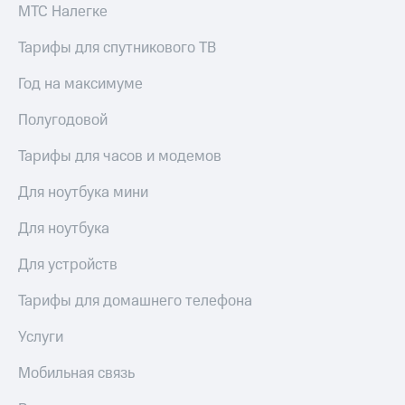
акций
МТС Налегке
Дивиденды
Рынок
Тарифы для спутникового ТВ
облигаций
Год на максимуме
Описание
Еврооблигации-2023
Полугодовой
Уведомление
о
Тарифы для часов и модемов
погашении
именных
Для ноутбука мини
облигаций
Другое
Для ноутбука
Регистратор
Для устройств
Реквизиты
Контакты
Тарифы для домашнего телефона
йчивое развитие
и деловая этика
Услуги
На главную
Мобильная связь