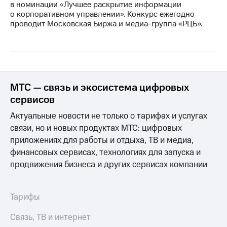
в номинации «Лучшее раскрытие информации
о корпоративном управлении». Конкурс ежегодно
МТС
проводит Московская Биржа и медиа-группа «РЦБ».
о технологиях
Достижения
Интервью
Финансовая
МТС — связь и экосистема цифровых
отчетность
сервисов
Контакты
Актуальные новости не только о тарифах и услугах
связи, но и новых продуктах МТС: цифровых
Пригласить
приложениях для работы и отдыха, ТВ и медиа,
спикера
финансовых сервисах, технологиях для запуска и
м и акционерам
продвижения бизнеса и других сервисах компании
Корпоративное
управление
Тарифы
Корпоративный
секретарь
Связь, ТВ и интернет
Раскрытие