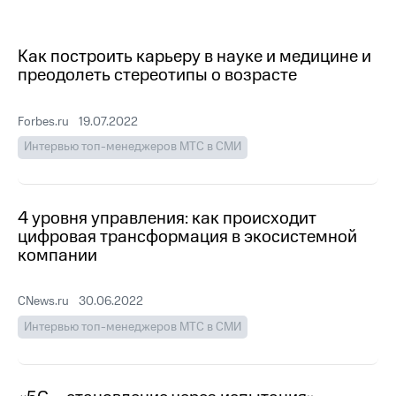
МТС
о технологиях
Как построить карьеру в науке и медицине и
преодолеть стереотипы о возрасте
Достижения
Интервью
Forbes.ru
19.07.2022
Финансовая
Интервью топ-менеджеров МТС в СМИ
отчетность
Контакты
4 уровня управления: как происходит
Пригласить
цифровая трансформация в экосистемной
спикера
компании
м и акционерам
Корпоративное
CNews.ru
30.06.2022
управление
Интервью топ-менеджеров МТС в СМИ
Корпоративный
секретарь
Раскрытие