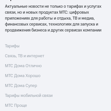
акций
Актуальные новости не только о тарифах и услугах
Дивиденды
связи, но и новых продуктах МТС: цифровых
Рынок
облигаций
приложениях для работы и отдыха, ТВ и медиа,
финансовых сервисах, технологиях для запуска и
Описание
продвижения бизнеса и других сервисах компании
Еврооблигации-2023
Уведомление
о
погашении
Тарифы
именных
облигаций
Связь, ТВ и интернет
Другое
МТС Дома Отлично
Регистратор
Реквизиты
МТС Дома Хорошо
Контакты
йчивое развитие
МТС Дома Супер
и деловая этика
На главную
Тарифы мобильной связи
МТС Проще