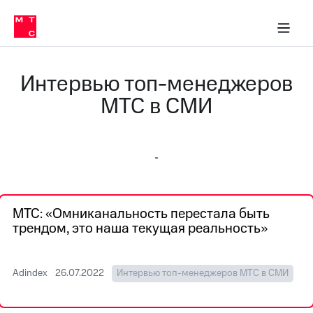
О
сторам и акционерам
Комплаенс и деловая этика
Устойчивое развитие
Медиа-центр
О МТС
О МТС
На главную
компании
О
компании
Стратегия
Стратегия
Интервью топ-менеджеров
Карьера
в МТС
Карьера
МТС в СМИ
в МТС
Пресс-
релизы
История
компании
МТС
о технологиях
Руководство
региона
МТС: «Омниканальность перестала быть
Правовая
трендом, это наша текущая реальность»
информация
Контакты
Adindex
26.07.2022
Интервью топ-менеджеров МТС в СМИ
Медиа-центр
Пресс-
релизы