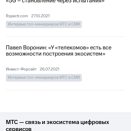
«5G – становление через испытания»
информации
Информация
акционерам
Rspectr.com
27.10.2021
Документы
ПАО
Интервью топ-менеджеров МТС в СМИ
"МТС"
Собрания
акционеров
Личный
Павел Воронин: «У «телекомов» есть все
кабинет
возможности построения экосистем»
акционера
Акционерный
капитал
Инвест-Форсайт
26.07.2021
Контроль
Интервью топ-менеджеров МТС в СМИ
и
аудит
Рынок
акций
Описание
Программа
приобретения
МТС — связь и экосистема цифровых
Порядок
сервисов
выкупа