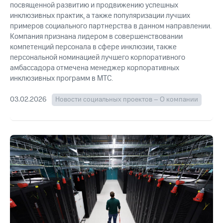
посвященной развитию и продвижению успешных
акций
Дивиденды
инклюзивных практик, а также популяризации лучших
Рынок
примеров социального партнерства в данном направлении.
облигаций
Компания признана лидером в совершенствовании
компетенций персонала в сфере инклюзии, также
Описание
персональной номинацией лучшего корпоративного
Еврооблигации-2023
амбассадора отмечена менеджер корпоративных
Уведомление
инклюзивных программ в МТС.
о
погашении
03.02.2026
Новости социальных проектов – О компании
именных
облигаций
Другое
Регистратор
Реквизиты
Контакты
йчивое развитие
и деловая этика
На главную