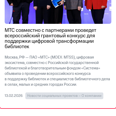
МТС
о технологиях
Достижения
МТС совместно с партнерами проведет
Интервью
всероссийский грантовый конкурс для
поддержки цифровой трансформации
Финансовая
библиотек
отчетность
Москва, РФ — ПАО «МТС» (MOEX: MTSS), цифровая
Контакты
экосистема, совместно с Российской государственной
Пригласить
библиотекой и благотворительным фондом «Система»
спикера
объявила о проведении всероссийского конкурса
в поддержку библиотек и специалистов библиотечного дела
м и акционерам
в селах, малых и средних городах России.
Корпоративное
управление
13.02.2026
Новости социальных проектов – О компании
Корпоративный
секретарь
Раскрытие