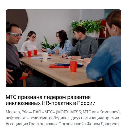
информации
Информация
акционерам
Документы
ПАО
"МТС"
Собрания
акционеров
Личный
кабинет
акционера
Акционерный
капитал
Контроль
и
аудит
Рынок
акций
МТС признана лидером развития
инклюзивных HR-практик в России
Описание
Программа
Москва, РФ — ПАО «МТС» (MOEX: MTSS, МТС или Компания),
приобретения
цифровая экосистема, победила в двух номинациях премии
Порядок
Ассоциации Грантодающих Организаций «Форум Доноров»,
выкупа