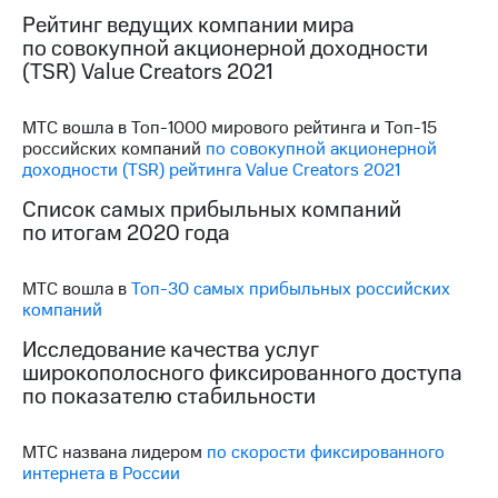
акций
Рейтинг ведущих компании мира
Дивиденды
по совокупной акционерной доходности
Рынок
(TSR) Value Creators 2021
облигаций
Описание
МТС вошла в Топ-1000 мирового рейтинга и Топ-15
Еврооблигации-2023
российских компаний
по совокупной акционерной
Уведомление
доходности (TSR) рейтинга Value Creators 2021
о
погашении
Список самых прибыльных компаний
именных
по итогам 2020 года
облигаций
Другое
МТС вошла в
Топ-30 самых прибыльных российских
Регистратор
компаний
Реквизиты
Исследование качества услуг
Контакты
широкополосного фиксированного доступа
йчивое развитие
по показателю стабильности
и деловая этика
На главную
МТC названа лидером
по скорости фиксированного
интернета в России