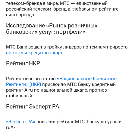
телеком-бренда в мире. МТС — единственный
российский телеком-бренд в глобальном рейтинге
МТС
силы бренда
о технологиях
Исследование «Рынок розничных
Достижения
банковских услуг: портфели»
Интервью
МТС Банк вошел в тройку лидеров по темпам прироста
Финансовая
портфеля кредитных карт
отчетность
Рейтинг НКР
Контакты
Рейтинговое агентство
«Национальные Кредитные
Пригласить
Рейтинги» (НКР)
присвоило МТС Банку кредитный
спикера
рейтинг A.ru по национальной шкале, прогноз −
стабильный
м и акционерам
Корпоративное
Рейтинг Эксперт РА
управление
Корпоративный
«Эксперт РА»
повысил рейтинг МТС-банку до уровня
секретарь
ruA-
Раскрытие