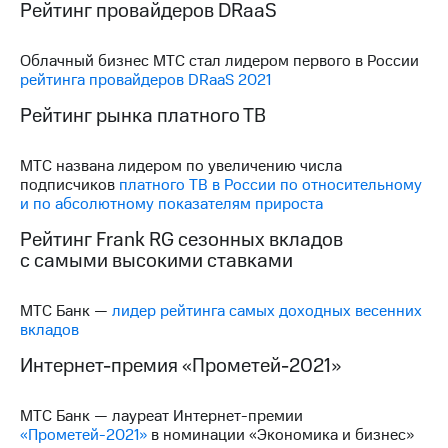
информации
Рейтинг провайдеров DRaaS
Информация
акционерам
Облачный бизнес МТС стал лидером первого в России
Документы
рейтинга провайдеров DRaaS 2021
ПАО
"МТС"
Рейтинг рынка платного ТВ
Собрания
акционеров
Личный
МТС названа лидером по увеличению числа
кабинет
подписчиков
платного ТВ в России по относительному
акционера
и по абсолютному показателям прироста
Акционерный
капитал
Рейтинг Frank RG сезонных вкладов
Контроль
с самыми высокими ставками
и
аудит
Рынок
МТС Банк —
лидер рейтинга самых доходных весенних
акций
вкладов
Интернет-премия «Прометей-2021»
Описание
Программа
приобретения
МТС Банк — лауреат Интернет-премии
Порядок
«Прометей-2021»
в номинации «Экономика и бизнес»
выкупа