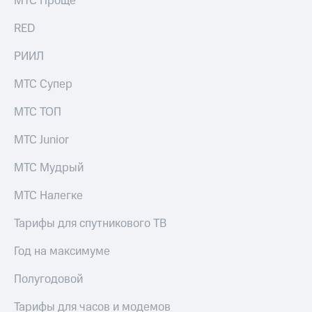
МТС Проще
акций
Дивиденды
RED
Рынок
облигаций
РИИЛ
Описание
МТС Супер
Еврооблигации-2023
Уведомление
МТС ТОП
о
погашении
МТС Junior
именных
облигаций
МТС Мудрый
Другое
Регистратор
МТС Налегке
Реквизиты
Контакты
Тарифы для спутникового ТВ
йчивое развитие
и деловая этика
Год на максимуме
На главную
Полугодовой
Тарифы для часов и модемов