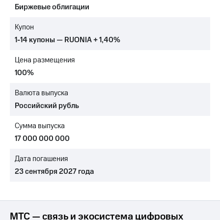
Биржевые облигации
МТС
о технологиях
Купон
1-14 купоны — RUONIA + 1,40%
Достижения
Цена размещения
Интервью
100%
Финансовая
отчетность
Валюта выпуска
Российский рубль
Контакты
Сумма выпуска
Пригласить
спикера
17 000 000 000
м и акционерам
Дата погашения
Корпоративное
23 сентября 2027 года
управление
Корпоративный
секретарь
Раскрытие
МТС — связь и экосистема цифровых