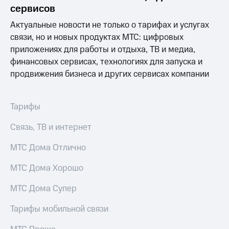
информации
сервисов
Информация
акционерам
Актуальные новости не только о тарифах и услугах
Документы
связи, но и новых продуктах МТС: цифровых
ПАО
приложениях для работы и отдыха, ТВ и медиа,
"МТС"
Собрания
финансовых сервисах, технологиях для запуска и
акционеров
продвижения бизнеса и других сервисах компании
Личный
кабинет
акционера
Тарифы
Акционерный
капитал
Связь, ТВ и интернет
Контроль
и
МТС Дома Отлично
аудит
Рынок
акций
МТС Дома Хорошо
Описание
МТС Дома Супер
Программа
приобретения
Тарифы мобильной связи
Порядок
выкупа