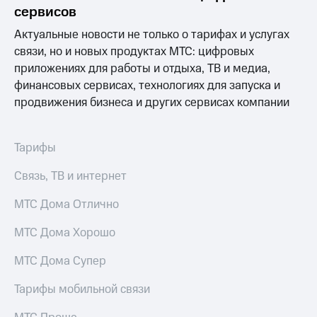
информации
сервисов
Информация
акционерам
Актуальные новости не только о тарифах и услугах
Документы
связи, но и новых продуктах МТС: цифровых
ПАО
приложениях для работы и отдыха, ТВ и медиа,
"МТС"
Собрания
финансовых сервисах, технологиях для запуска и
акционеров
продвижения бизнеса и других сервисах компании
Личный
кабинет
акционера
Тарифы
Акционерный
капитал
Связь, ТВ и интернет
Контроль
и
МТС Дома Отлично
аудит
Рынок
акций
МТС Дома Хорошо
Описание
МТС Дома Супер
Программа
приобретения
Тарифы мобильной связи
Порядок
выкупа