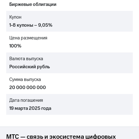
Биржевые облигации
МТС
о технологиях
Купон
1-8 купоны – 9,05%
Достижения
Цена размещения
Интервью
100%
Финансовая
отчетность
Валюта выпуска
Российский рубль
Контакты
Сумма выпуска
Пригласить
спикера
20 000 000 000
м и акционерам
Дата погашения
Корпоративное
19 марта 2025 года
управление
Корпоративный
секретарь
Раскрытие
МТС — связь и экосистема цифровых