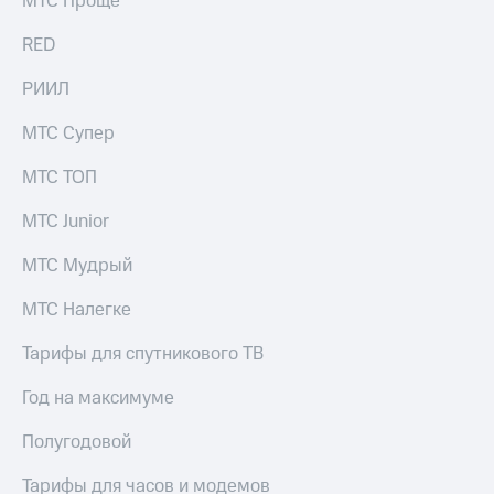
МТС Проще
акций
Дивиденды
RED
Рынок
облигаций
РИИЛ
Описание
МТС Супер
Еврооблигации-2023
Уведомление
МТС ТОП
о
погашении
МТС Junior
именных
облигаций
МТС Мудрый
Другое
Регистратор
МТС Налегке
Реквизиты
Контакты
Тарифы для спутникового ТВ
йчивое развитие
и деловая этика
Год на максимуме
На главную
Полугодовой
Тарифы для часов и модемов