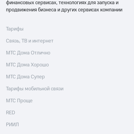
информации
финансовых сервисах, технологиях для запуска и
Информация
продвижения бизнеса и других сервисах компании
акционерам
Документы
ПАО
Тарифы
"МТС"
Собрания
Связь, ТВ и интернет
акционеров
Личный
кабинет
МТС Дома Отлично
акционера
Акционерный
МТС Дома Хорошо
капитал
Контроль
МТС Дома Супер
и
аудит
Тарифы мобильной связи
Рынок
акций
МТС Проще
Описание
RED
Программа
приобретения
РИИЛ
Порядок
выкупа