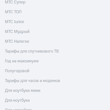
МТС Супер
акций
Дивиденды
МТС ТОП
Рынок
облигаций
МТС Junior
Описание
Еврооблигации-2023
МТС Мудрый
Уведомление
о
МТС Налегке
погашении
именных
Тарифы для спутникового ТВ
облигаций
Другое
Год на максимуме
Регистратор
Полугодовой
Реквизиты
Контакты
Тарифы для часов и модемов
йчивое развитие
и деловая этика
Для ноутбука мини
На главную
Для ноутбука