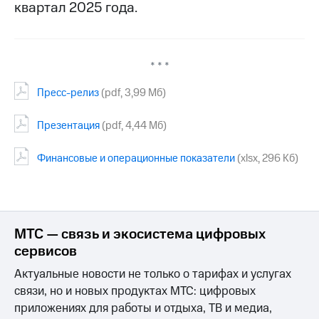
квартал 2025 года.
МТС
о технологиях
Достижения
* * *
Интервью
Пресс-релиз
(pdf, 3,99 Мб)
Финансовая
Презентация
(pdf, 4,44 Мб)
отчетность
Контакты
Финансовые и операционные показатели
(xlsx, 296 Кб)
Пригласить
спикера
м и акционерам
МТС — связь и экосистема цифровых
Корпоративное
сервисов
управление
Актуальные новости не только о тарифах и услугах
Корпоративный
связи, но и новых продуктах МТС: цифровых
секретарь
приложениях для работы и отдыха, ТВ и медиа,
Раскрытие