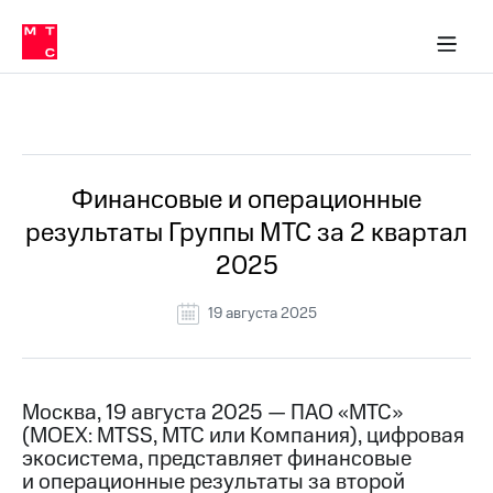
О
сторам и акционерам
Комплаенс и деловая этика
Устойчивое развитие
Медиа-центр
О МТС
О МТС
На главную
компании
О
компании
Стратегия
Стратегия
Все Новости
Карьера
в МТС
Карьера
в МТС
Пресс-
Финансовые и операционные
релизы
История
результаты Группы МТС за 2 квартал
компании
МТС
2025
о технологиях
Руководство
региона
19 августа 2025
Правовая
информация
Контакты
Москва, 19 августа 2025 — ПАО «МТС»
(MOEX: MTSS, МТС или Компания), цифровая
Медиа-центр
экосистема, представляет финансовые
Пресс-
и операционные результаты за второй
релизы