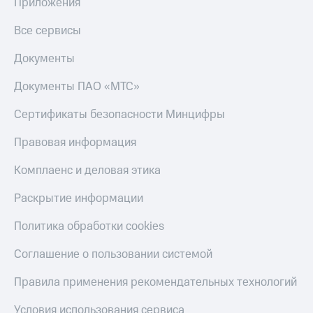
Приложения
Скидка 30%
с карты
на связь
МТС Деньги
Все сервисы
С картой
Обзоры
Документы
МТС
товаров
Деньги
Документы ПАО «МТС»
МТС
Скидки
Накопления
до 40%
Сертификаты безопасности Минцифры
на смартфоны
Откладывайте
деньги
Правовая информация
при
и получайте
покупке
доход 15%
Комплаенс и деловая этика
со связью
Платежи
МТС
и
Раскрытие информации
переводы
Политика обработки cookies
Пополнить
номер
Соглашение о пользовании системой
МТС
Правила применения рекомендательных технологий
Настройки
автоплатежа
Условия использования сервиса