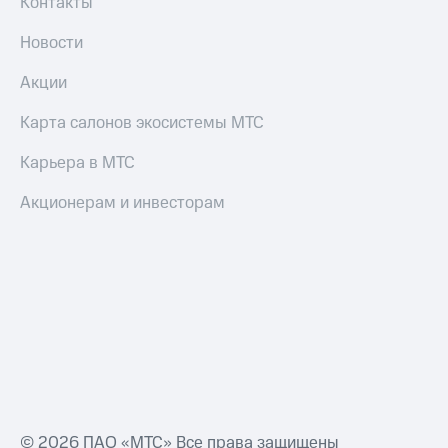
Контакты
Смартфоны
Новости
Наушники
и
Акции
колонки
Карта салонов экосистемы МТС
Умные
часы
и
Карьера в МТС
трекеры
Акционерам и инвесторам
Умный
дом
Планшеты
Акции
и
скидки
Все
товары
© 2026 ПАО «МТС» Все права защищены