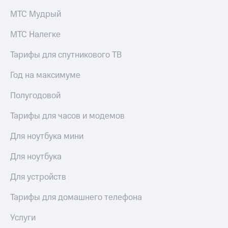
висы и подписки
Сертификаты
МТС
безопасности
МТС Мудрый
Premium
Всё
МТС Налегке
Подписка
под
на гигабайты
рукой
Тарифы для спутникового ТВ
интернета,
в Мой МТС
фильмы,
Год на максимуме
музыка
Посмотрите,
и многое
Полугодовой
что
другое
полезного
Семейная
есть
Тарифы для часов и модемов
группа
в нашем
приложении
Для ноутбука мини
Скидка
на тарифы,
КИОН
общие
Для ноутбука
подписки
КИОН
и услуги,
Для устройств
Музыка
доступ
к геолокации
Тарифы для домашнего телефона
КИОН
Кино,
Строки
музыка,
Услуги
книги