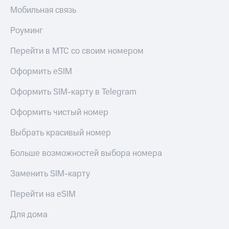
Live
и не
Мобильная связь
только
Гудок
Роуминг
Безопасность
Мой
Перейти в МТС со своим номером
МТС
Финансы
Все
Оформить eSIM
Детям
приложения
и родителям
Оформить SIM-карту в Telegram
Инвестиции
Здоровье
Оформить чистый номер
и фитнес
Получайте
доход
Приложения
Выбрать красивый номер
онлайн
от МТС
Страхование
Больше возможностей выбора номера
Акции
Покупка
Заменить SIM-карту
полисов
Приложения
онлайн
КИОН
Перейти на eSIM
Скидка 30%
на связь
КИОН
Для дома
Музыка
С картой