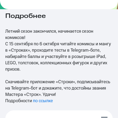
на связь
Роуминг
Подробнее
Тарифы
RED,
Семейная
РИИЛ
группа
и МТС
Летний сезон закончился, начинается сезон
Супер
комиксов!
Заказать
дешевле
С 15 сентября по 6 октября читайте комиксы и мангу
SIM-
при
карту
оплате
в «Строках», проходите тесты в Telegram-боте,
с карты
набирайте баллы и участвуйте в розыгрыше iPad,
Оформить
МТС
LEGO, толстовок, коллекционных фигурок и других
eSIM
Деньги
призов.
SIM-
Выберите
карта
и подключите
Скачивайте приложение «Строки», подписывайтесь
для
ТВ
на Telegram-бот и докажите, что достойны звания
иностранцев
с выгодным
Мастера «Строк». Удачи!
тарифом
Оформить
Подробности
по ссылке
чистый
Тарифы
номер
Интернет,