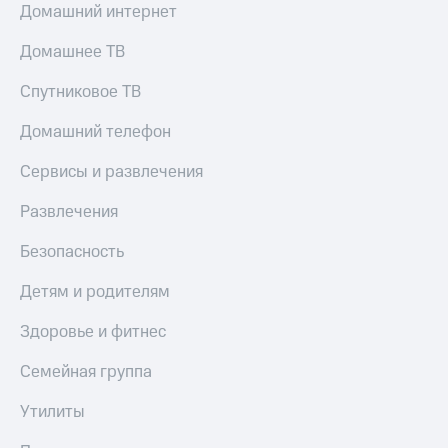
Домашний интернет
МТС
КИОН
Деньги
Строки
Домашнее ТВ
МТС
Накопления
Live
Спутниковое ТВ
Откладывайте
Гудок
деньги
Домашний телефон
и получайте
Мой
доход 15%
Сервисы и развлечения
МТС
Акции
Условия
Все
Развлечения
пополнения
приложения
Финансы
Безопасность
Скидка
Инвестиции
30%
Детям и родителям
на связь
Получайте
доход
Здоровье и фитнес
онлайн
Тарифы
Страхование
RED,
Семейная группа
РИИЛ
Покупка
и МТС Супер
Утилиты
полисов
дешевле
онлайн
при оплате