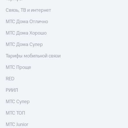
Услуги
290 ₽/
Связь, ТВ и интернет
мес
Акции
МТС Дома Отлично
МТС
Домашний
Premium
интернет
МТС Дома Хорошо
Подписка
Домашнее
на гигабайты
МТС Дома Супер
ТВ
интернета,
фильмы,
Тарифы мобильной связи
Спутниковое
музыка
ТВ
и многое
МТС Проще
другое
Домашний
Семейная
RED
телефон
группа
РИИЛ
Перейти
Скидка
в МТС
на тарифы,
со своим
МТС Супер
общие
номером
подписки
МТС ТОП
и услуги,
Поддержка
доступ
МТС Junior
к геолокации