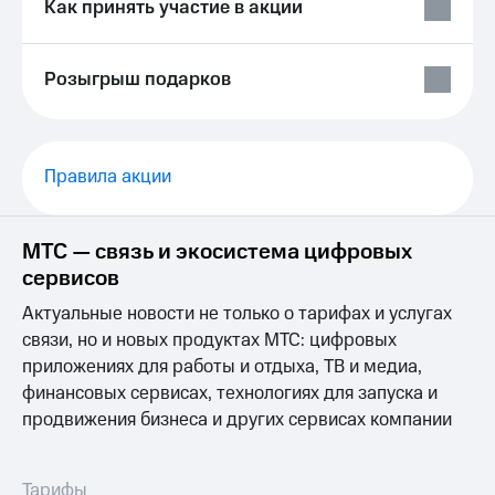
Выбрать
Как принять участие в акции
ТВ и телефон
красивый
для дома
номер
Услуги
Розыгрыш подарков
Заменить
SIM-
Личный
карту
кабинет
интернета
Перейти
и
Правила акции
на
ТВ
eSIM
Личный
кабинет
МТС — связь и экосистема цифровых
Для дома
спутникового
сервисов
Выберите
ТВ
и подключите
Скачать
Актуальные новости не только о тарифах и услугах
ТВ
приложение
связи, но и новых продуктах МТС: цифровых
с выгодным
Мой
тарифом
МТС
приложениях для работы и отдыха, ТВ и медиа,
Акции
финансовых сервисах, технологиях для запуска и
Тарифы
продвижения бизнеса и других сервисах компании
Интернет,
ТВ и телефон
Видеонаблюдение
для дома
для дома
Тарифы