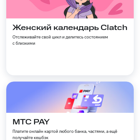
Live
и не
только
Гудок
Безопасность
Мой
Женский календарь Clatch
МТС
Финансы
Отслеживайте свой цикл и делитесь состоянием
Все
с близкими
Детям
приложения
и родителям
Инвестиции
Здоровье
и фитнес
Получайте
доход
Приложения
онлайн
от МТС
Страхование
Акции
Покупка
полисов
Приложения
онлайн
КИОН
МТС PAY
Скидка 30%
на связь
КИОН
Платите онлайн картой любого банка, частями, а ещё
Музыка
получайте кешбэк
С картой