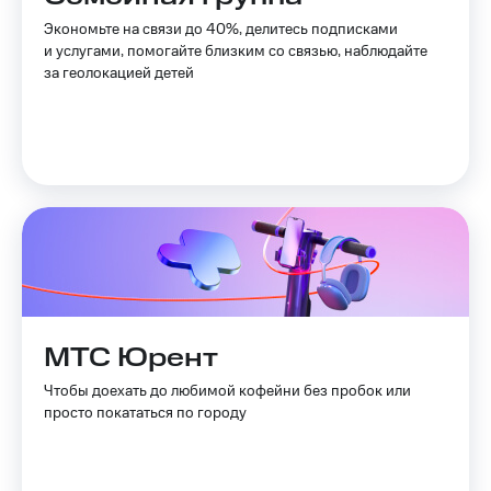
Пополнить
Экономьте на связи до 40%, делитесь подписками
номер
и услугами, помогайте близким со связью, наблюдайте
другого
за геолокацией детей
оператора
Оплата
интернета
и
ТВ
Переводы
с
телефона
на карту
МТС Pay
МТС Юрент
Оплата
Чтобы доехать до любимой кофейни без пробок или
по QR-
просто покататься по городу
коду
за границей
тернет-магазин