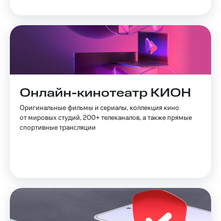
Смартфоны
Наушники
и
колонки
Умные
часы
и
трекеры
Онлайн-кинотеатр КИОН
Умный
Оригинальные фильмы и сериалы, коллекция кино
дом
от мировых студий, 200+ телеканалов, а также прямые
спортивные трансляции
Планшеты
Акции
и
скидки
Все
товары