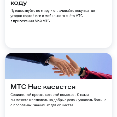
коду
Услуги
290 ₽/
мес
Путешествуйте по миру и оплачивайте покупки где
Акции
угодно картой или с мобильного счёта МТС
МТС
в приложении Мой МТС
Домашний
Premium
интернет
Подписка
Домашнее
на гигабайты
ТВ
интернета,
фильмы,
Спутниковое
музыка
ТВ
и многое
другое
Домашний
Семейная
телефон
группа
Перейти
Скидка
МТС Нас касается
в МТС
на тарифы,
со своим
общие
Социальный проект, который помогает. С нами
номером
подписки
вы можете жертвовать на добрые дела и узнавать больше
и услуги,
о проблемах, значимых для общества
Поддержка
доступ
к геолокации