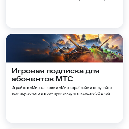
на связь
Роуминг
Тарифы
RED,
Семейная
РИИЛ
группа
и МТС
Супер
Заказать
дешевле
SIM-
при
карту
оплате
с карты
Оформить
МТС
Игровая подписка для
eSIM
Деньги
абонентов МТС
SIM-
Выберите
карта
и подключите
Играйте в «Мир танков» и «Мир кораблей» и получайте
для
ТВ
технику, золото и премиум-аккаунты каждые 30 дней
иностранцев
с выгодным
тарифом
Оформить
чистый
Тарифы
номер
Интернет,