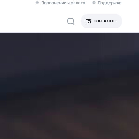
Пополнение и оплата
Поддержка
Скидка 30% на связь
Личные кабинеты
КАТАЛОГ
Мобильная связь
IM-карта для иностранцев
M
Для дома
ерейти в МТС со своим
ой МТС
Сервисы и подписки
фитнес
Приложения от МТС