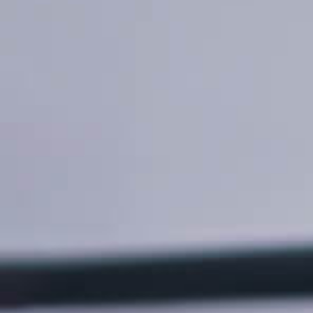
Тарифы RED, РИИЛ и МТС Супер дешев
Обзоры товаров
Скидки до 40%
на смартфоны
при покупке со связью МТС