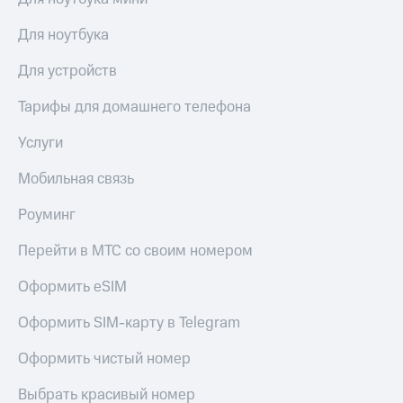
Live
и не
только
Для ноутбука
Гудок
Безопасность
Для устройств
Мой
МТС
Финансы
Тарифы для домашнего телефона
Все
Детям
приложения
Услуги
и родителям
Инвестиции
Мобильная связь
Здоровье
и фитнес
Получайте
Роуминг
доход
Приложения
онлайн
от МТС
Перейти в МТС со своим номером
Страхование
Акции
Оформить eSIM
Покупка
полисов
Приложения
Оформить SIM-карту в Telegram
онлайн
КИОН
Скидка 30%
Оформить чистый номер
на связь
КИОН
Музыка
Выбрать красивый номер
С картой