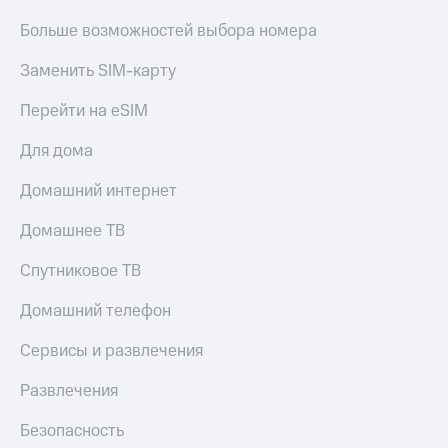
МТС
КИОН
Больше возможностей выбора номера
Деньги
Строки
МТС
Заменить SIM-карту
Накопления
Live
Откладывайте
Перейти на eSIM
Гудок
деньги
и получайте
Для дома
Мой
доход 15%
МТС
Акции
Домашний интернет
Условия
Все
пополнения
приложения
Домашнее ТВ
Финансы
Скидка
Инвестиции
Спутниковое ТВ
30%
на связь
Получайте
Домашний телефон
доход
онлайн
Тарифы
Сервисы и развлечения
Страхование
RED,
РИИЛ
Развлечения
Покупка
и МТС Супер
полисов
дешевле
Безопасность
онлайн
при оплате