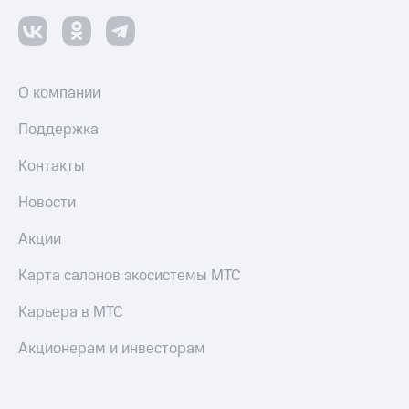
Смартфоны
Наушники
и
колонки
О компании
Умные
Поддержка
часы
и
трекеры
Контакты
Умный
Новости
дом
Акции
Планшеты
Карта салонов экосистемы МТС
Акции
и
Карьера в МТС
скидки
Акционерам и инвесторам
Все
товары