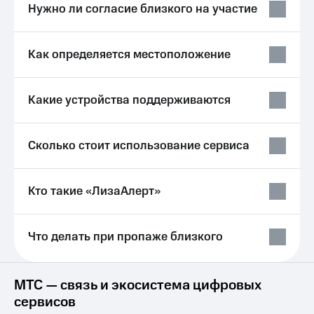
Выбрать
ТВ и телефон
Нужно ли согласие близкого на участие
красивый
для дома
номер
Услуги
Как определяется местоположение
Заменить
SIM-
Личный
карту
кабинет
интернета
Какие устройства поддерживаются
Перейти
и
на
ТВ
eSIM
Личный
Сколько стоит использование сервиса
кабинет
Для дома
спутникового
Выберите
ТВ
и подключите
Кто такие «ЛизаАлерт»
Скачать
ТВ
приложение
с выгодным
Мой
тарифом
МТС
Что делать при пропаже близкого
Акции
Тарифы
Интернет,
ТВ и телефон
МТС — связь и экосистема цифровых
Видеонаблюдение
для дома
для дома
сервисов