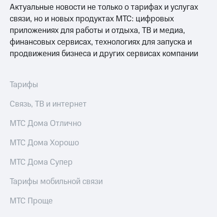
Услуги
Актуальные новости не только о тарифах и услугах
290 ₽/
мес
связи, но и новых продуктах МТС: цифровых
Акции
приложениях для работы и отдыха, ТВ и медиа,
МТС
финансовых сервисах, технологиях для запуска и
Домашний
Premium
интернет
продвижения бизнеса и других сервисах компании
Подписка
Домашнее
на гигабайты
ТВ
интернета,
Тарифы
фильмы,
Спутниковое
музыка
Связь, ТВ и интернет
ТВ
и многое
другое
МТС Дома Отлично
Домашний
Семейная
телефон
группа
МТС Дома Хорошо
Перейти
Скидка
МТС Дома Супер
в МТС
на тарифы,
со своим
общие
номером
Тарифы мобильной связи
подписки
и услуги,
Поддержка
МТС Проще
доступ
к геолокации