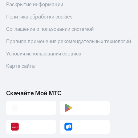
Раскрытие информации
Пополнить
номер
Политика обработки cookies
другого
оператора
Соглашение о пользовании системой
Оплата
интернета
Правила применения рекомендательных технологий
и
ТВ
Условия использования сервиса
Переводы
Карта сайта
с
телефона
на карту
Скачайте Мой МТС
МТС Pay
Оплата
по QR-
коду
за границей
тернет-магазин