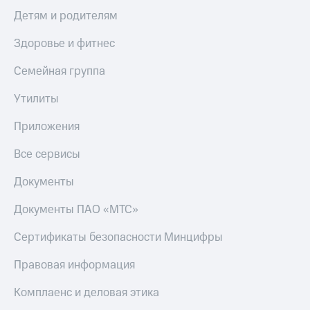
Скидка 30%
с карты
Детям и родителям
на связь
МТС Деньги
Здоровье и фитнес
С картой
Обзоры
МТС
товаров
Семейная группа
Деньги
МТС
Скидки
Утилиты
Накопления
до 40%
на смартфоны
Откладывайте
Приложения
деньги
при
и получайте
Все сервисы
покупке
доход 15%
со связью
Платежи
Документы
МТС
и
переводы
Документы ПАО «МТС»
Пополнить
Сертификаты безопасности Минцифры
номер
МТС
Правовая информация
Настройки
Комплаенс и деловая этика
автоплатежа