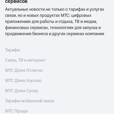
сервисов
Выбрать
ТВ и телефон
красивый
для дома
Актуальные новости не только о тарифах и услугах
номер
связи, но и новых продуктах МТС: цифровых
Услуги
Заменить
приложениях для работы и отдыха, ТВ и медиа,
SIM-
Личный
финансовых сервисах, технологиях для запуска и
карту
кабинет
продвижения бизнеса и других сервисах компании
интернета
Перейти
и
на
ТВ
eSIM
Личный
Тарифы
кабинет
Для дома
спутникового
Связь, ТВ и интернет
Выберите
ТВ
и подключите
Скачать
МТС Дома Отлично
ТВ
приложение
с выгодным
Мой
МТС Дома Хорошо
тарифом
МТС
Акции
МТС Дома Супер
Тарифы
Интернет,
Тарифы мобильной связи
ТВ и телефон
Видеонаблюдение
для дома
для дома
МТС Проще