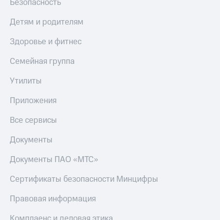
Безопасность
МТС
КИОН
Деньги
Строки
Детям и родителям
МТС
Накопления
Live
Здоровье и фитнес
Откладывайте
Гудок
Семейная группа
деньги
и получайте
Мой
Утилиты
доход 15%
МТС
Акции
Условия
Приложения
Все
пополнения
приложения
Все сервисы
Финансы
Скидка
Инвестиции
30%
Документы
на связь
Получайте
Документы ПАО «МТС»
доход
онлайн
Тарифы
Страхование
RED,
Сертификаты безопасности Минцифры
РИИЛ
Покупка
и МТС Супер
Правовая информация
полисов
дешевле
онлайн
при оплате
Комплаенс и деловая этика