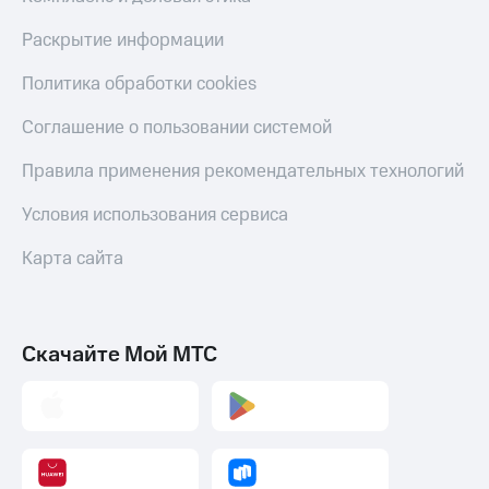
Скидка 30%
с карты
на связь
МТС Деньги
Раскрытие информации
С картой
Обзоры
Политика обработки cookies
МТС
товаров
Деньги
Соглашение о пользовании системой
МТС
Скидки
Накопления
до 40%
Правила применения рекомендательных технологий
на смартфоны
Откладывайте
Условия использования сервиса
деньги
при
и получайте
покупке
Карта сайта
доход 15%
со связью
Платежи
МТС
и
переводы
Скачайте Мой МТС
Пополнить
номер
МТС
Настройки
автоплатежа