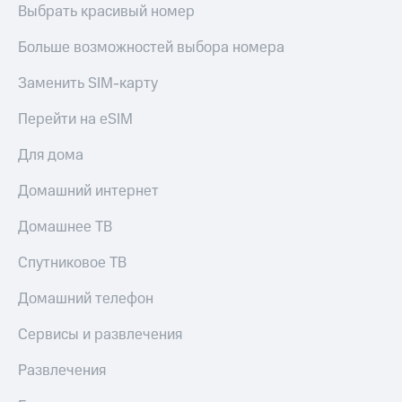
Live
и не
Выбрать красивый номер
только
Гудок
Больше возможностей выбора номера
Безопасность
Мой
Заменить SIM-карту
МТС
Финансы
Перейти на eSIM
Все
Детям
приложения
и родителям
Для дома
Инвестиции
Здоровье
Домашний интернет
и фитнес
Получайте
Домашнее ТВ
доход
Приложения
онлайн
от МТС
Страхование
Спутниковое ТВ
Акции
Покупка
Домашний телефон
полисов
Приложения
онлайн
Сервисы и развлечения
КИОН
Скидка 30%
на связь
КИОН
Развлечения
Музыка
С картой