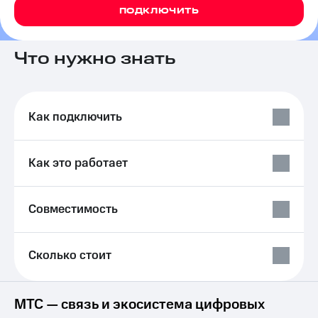
на связь
ПОДКЛЮЧИТЬ
Роуминг
Тарифы
RED,
Что нужно знать
Семейная
РИИЛ
группа
и МТС
Супер
Заказать
дешевле
Как подключить
SIM-
при
карту
оплате
с карты
Оформить
МТС
Как это работает
eSIM
Деньги
SIM-
Выберите
Совместимость
карта
и подключите
для
ТВ
иностранцев
с выгодным
Сколько стоит
тарифом
Оформить
чистый
Тарифы
номер
МТС — связь и экосистема цифровых
Интернет,