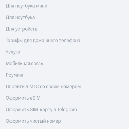
висы и подписки
Сертификаты
Для ноутбука мини
МТС
безопасности
Premium
Для ноутбука
Всё
Подписка
под
на гигабайты
Для устройств
рукой
интернета,
в Мой МТС
фильмы,
Тарифы для домашнего телефона
музыка
Посмотрите,
и многое
Услуги
что
другое
полезного
Семейная
Мобильная связь
есть
группа
в нашем
Роуминг
приложении
Скидка
на тарифы,
Перейти в МТС со своим номером
КИОН
общие
подписки
КИОН
Оформить eSIM
и услуги,
Музыка
доступ
Оформить SIM-карту в Telegram
к геолокации
КИОН
Кино,
Строки
Оформить чистый номер
музыка,
книги