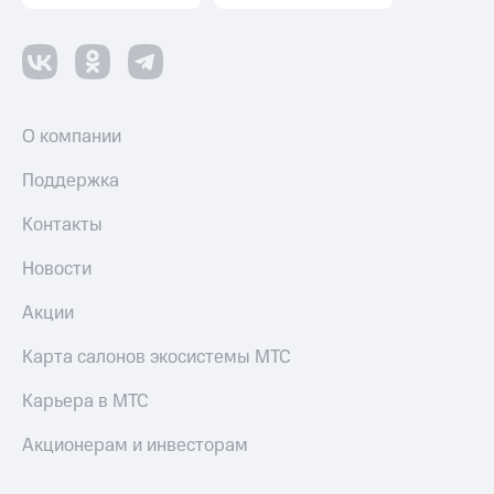
Пополнить
номер
другого
оператора
Оплата
О компании
интернета
и
Поддержка
ТВ
Контакты
Переводы
с
Новости
телефона
на карту
Акции
МТС Pay
Карта салонов экосистемы МТС
Оплата
по QR-
Карьера в МТС
коду
за границей
Акционерам и инвесторам
тернет-магазин