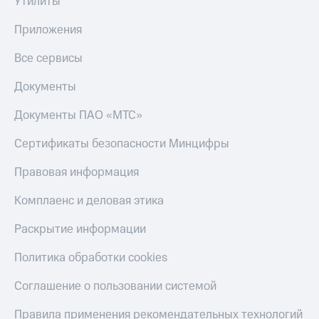
Утилиты
Пополнить
номер
Приложения
другого
оператора
Все сервисы
Оплата
Документы
интернета
и
Документы ПАО «МТС»
ТВ
Сертификаты безопасности Минцифры
Переводы
с
Правовая информация
телефона
на карту
Комплаенс и деловая этика
МТС Pay
Раскрытие информации
Оплата
по QR-
Политика обработки cookies
коду
за границей
Соглашение о пользовании системой
тернет-магазин
Правила применения рекомендательных технологий