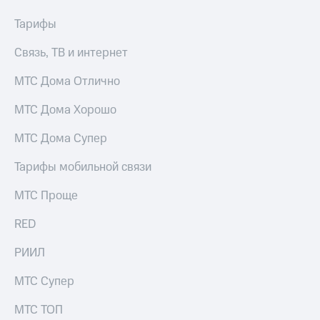
висы и подписки
Сертификаты
МТС
безопасности
Тарифы
Premium
Всё
Связь, ТВ и интернет
Подписка
под
на гигабайты
рукой
МТС Дома Отлично
интернета,
в Мой МТС
фильмы,
МТС Дома Хорошо
музыка
Посмотрите,
и многое
что
другое
МТС Дома Супер
полезного
Семейная
есть
группа
Тарифы мобильной связи
в нашем
приложении
Скидка
МТС Проще
на тарифы,
КИОН
общие
RED
подписки
КИОН
и услуги,
РИИЛ
Музыка
доступ
к геолокации
МТС Супер
КИОН
Кино,
Строки
музыка,
МТС ТОП
книги