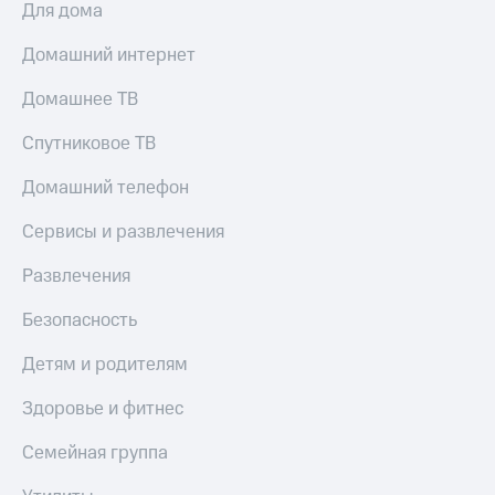
Для дома
Скидка 30%
с карты
на связь
МТС Деньги
Домашний интернет
С картой
Обзоры
МТС
товаров
Домашнее ТВ
Деньги
МТС
Скидки
Спутниковое ТВ
Накопления
до 40%
на смартфоны
Домашний телефон
Откладывайте
деньги
при
Сервисы и развлечения
и получайте
покупке
доход 15%
со связью
Развлечения
Платежи
МТС
и
Безопасность
переводы
Детям и родителям
Пополнить
номер
Здоровье и фитнес
МТС
Настройки
Семейная группа
автоплатежа