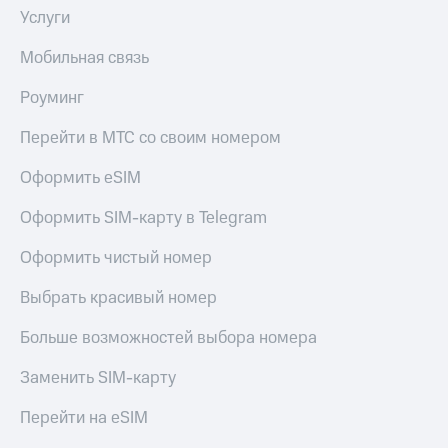
МТС
Услуги
КИОН
Деньги
Строки
МТС
Мобильная связь
Накопления
Live
Роуминг
Откладывайте
Гудок
деньги
Перейти в МТС со своим номером
и получайте
Мой
доход 15%
МТС
Оформить eSIM
Акции
Условия
Все
Оформить SIM-карту в Telegram
пополнения
приложения
Финансы
Оформить чистый номер
Скидка
Инвестиции
30%
Выбрать красивый номер
на связь
Получайте
доход
Больше возможностей выбора номера
онлайн
Тарифы
Страхование
RED,
Заменить SIM-карту
РИИЛ
Покупка
и МТС Супер
Перейти на eSIM
полисов
дешевле
онлайн
при оплате