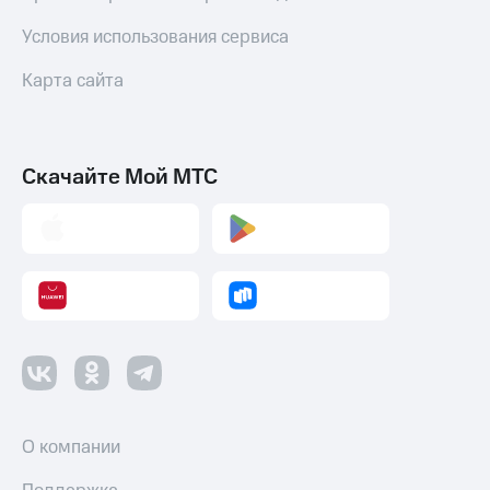
Смартфоны
Условия использования сервиса
Наушники
и
Карта сайта
колонки
Умные
часы
Скачайте Мой МТС
и
трекеры
Умный
дом
Планшеты
Акции
и
скидки
Все
товары
О компании