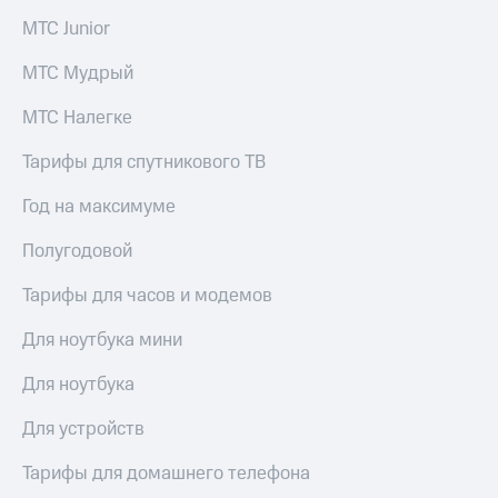
Live
и не
МТС Junior
только
Гудок
МТС Мудрый
Безопасность
Мой
МТС
МТС Налегке
Финансы
Все
Детям
Тарифы для спутникового ТВ
приложения
и родителям
Год на максимуме
Инвестиции
Здоровье
и фитнес
Полугодовой
Получайте
доход
Приложения
Тарифы для часов и модемов
онлайн
от МТС
Страхование
Для ноутбука мини
Акции
Покупка
Для ноутбука
полисов
Приложения
онлайн
КИОН
Для устройств
Скидка 30%
на связь
КИОН
Тарифы для домашнего телефона
Музыка
С картой