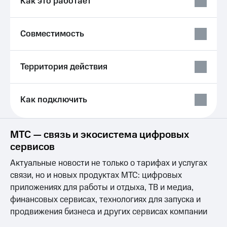
Как это работает
Услуги
290 ₽/
мес
Акции
Совместимость
МТС
Домашний
Premium
интернет
Территория действия
Подписка
Домашнее
на гигабайты
ТВ
интернета,
фильмы,
Как подключить
Спутниковое
музыка
ТВ
и многое
другое
Домашний
МТС — связь и экосистема цифровых
Семейная
телефон
группа
сервисов
Перейти
Актуальные новости не только о тарифах и услугах
Скидка
в МТС
на тарифы,
связи, но и новых продуктах МТС: цифровых
со своим
общие
приложениях для работы и отдыха, ТВ и медиа,
номером
подписки
финансовых сервисах, технологиях для запуска и
и услуги,
Поддержка
продвижения бизнеса и других сервисах компании
доступ
к геолокации