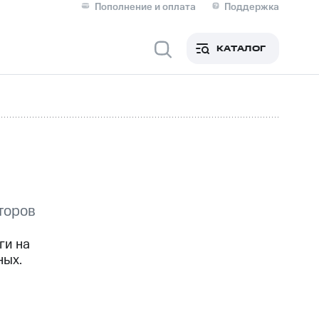
Пополнение и оплата
Поддержка
Скидка 30% на связь
Личные кабинеты
КАТАЛОГ
Мобильная связь
IM-карта для иностранцев
M
Для дома
аторов
ерейти в МТС со своим
ой МТС
ги на
Сервисы и подписки
ных.