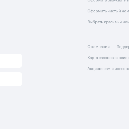
Оформить SIM-карту в
Оформить чистый но
Выбрать красивый но
О компании
Подде
Карта салонов экоси
Акционерам и инвест