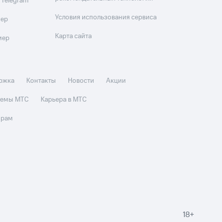
 Telegram
Условия использования сервиса
мер
Карта сайта
мер
ржка
Контакты
Новости
Акции
стемы МТС
Карьера в МТС
орам
18+