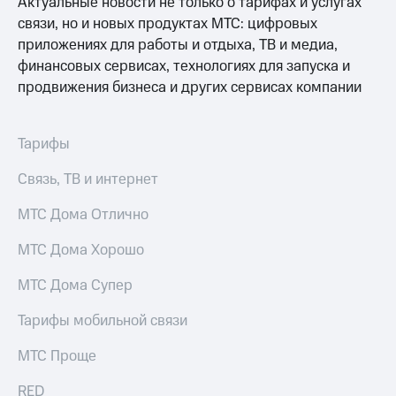
Актуальные новости не только о тарифах и услугах
Интернет,
Выбрать
ТВ и телефон
красивый
связи, но и новых продуктах МТС: цифровых
для дома
номер
приложениях для работы и отдыха, ТВ и медиа,
финансовых сервисах, технологиях для запуска и
Заменить
Услуги
продвижения бизнеса и других сервисах компании
SIM-
карту
Личный
кабинет
Перейти
Тарифы
интернета
на
и
eSIM
Связь, ТВ и интернет
ТВ
Личный
Для дома
МТС Дома Отлично
кабинет
Выберите
спутникового
и подключите
МТС Дома Хорошо
ТВ
ТВ
Скачать
с выгодным
МТС Дома Супер
приложение
тарифом
Мой
МТС
Тарифы мобильной связи
Акции
Тарифы
Интернет,
МТС Проще
ТВ и телефон
Видеонаблюдение
для дома
RED