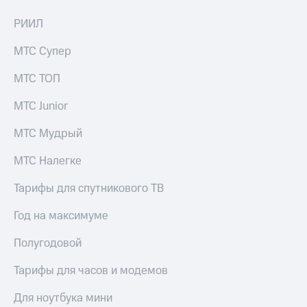
для дома
РИИЛ
Услуги
290 ₽/
мес
МТС Супер
Акции
МТС
МТС ТОП
Домашний
Premium
интернет
МТС Junior
Подписка
Домашнее
на гигабайты
МТС Мудрый
ТВ
интернета,
фильмы,
МТС Налегке
Спутниковое
музыка
ТВ
и многое
Тарифы для спутникового ТВ
другое
Домашний
телефон
Год на максимуме
Семейная
группа
Перейти
Полугодовой
в МТС
Скидка
со своим
на тарифы,
Тарифы для часов и модемов
номером
общие
подписки
Для ноутбука мини
Поддержка
и услуги,