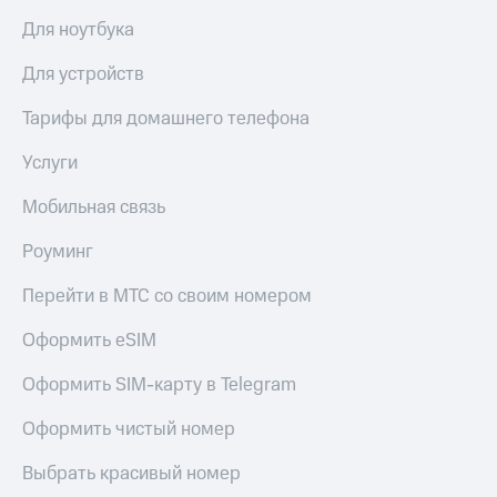
доступ
Для ноутбука
висы и подписки
к геолокации
МТС
Для устройств
Сертификаты
Premium
безопасности
Тарифы для домашнего телефона
Подписка
Всё
на гигабайты
Услуги
интернета,
под
фильмы,
рукой
Мобильная связь
музыка
в Мой МТС
и многое
другое
Роуминг
Посмотрите,
что
Семейная
Перейти в МТС со своим номером
полезного
группа
есть
Оформить eSIM
в нашем
Скидка
приложении
на тарифы,
Оформить SIM-карту в Telegram
общие
КИОН
подписки
Оформить чистый номер
и услуги,
КИОН
доступ
Музыка
Выбрать красивый номер
к геолокации