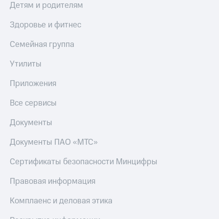
Детям и родителям
КИОН
Скидка 30%
Музыка
Здоровье и фитнес
на связь
КИОН
Семейная группа
С картой
Строки
МТС
Деньги
Утилиты
Live
МТС
Приложения
Гудок
Накопления
Все сервисы
Мой
Откладывайте
МТС
деньги
Документы
и получайте
Все
доход 15%
Документы ПАО «МТС»
приложения
Акции
Финансы
Сертификаты безопасности Минцифры
Инвестиции
Условия
пополнения
Правовая информация
Получайте
доход
Скидка
онлайн
Комплаенс и деловая этика
30%
на связь
Страхование