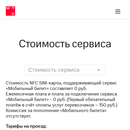
Перенести
ка 30% на связь
обильная связь
Сервисы и подписки
Интернет-магазин
Для дома
Скидка 30% на связь
Личные кабинеты
Финансы
Приложения
номер
ичные кабинеты
в МТС
Мобильная
связь
Тарифы
Интернет
Стоимость сервиса
и
ТВ
Услуги
Спутниковое
ТВ
Роуминг
Стоимость сервиса
МТС
Деньги
Стоимость NFC SIM-карты, поддерживающей сервис
Личный
«Мобильный билет» составляет 0 руб.
кабинет
Мобильная связь
Ежемесячная плата и плата за подключение сервиса
Скачать
Перенести
«Мобильный билет» - 0 руб. (Первый обязательный
приложение
номер
платёж в счёт оплаты услуг перевозчиков – 150 руб.)
Мой
в МТС
Комиссия за пополнение «Мобильного билета»
МТС
отсутствует.
Акции
Тарифы
Тарифы на проезд:
Скидка 30%
Услуги