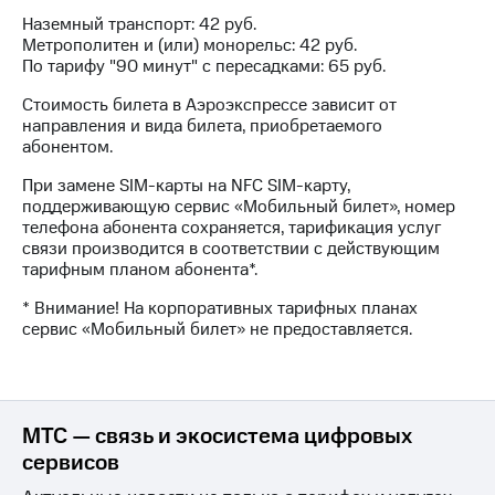
на связь
Наземный транспорт: 42 руб.
Метрополитен и (или) монорельс: 42 руб.
Роуминг
Тарифы
По тарифу "90 минут" с пересадками: 65 руб.
RED,
Семейная
РИИЛ
Стоимость билета в Аэроэкспрессе зависит от
группа
и МТС
направления и вида билета, приобретаемого
Супер
абонентом.
Заказать
дешевле
SIM-
При замене SIM-карты на NFC SIM-карту,
при
карту
поддерживающую сервис «Мобильный билет», номер
оплате
телефона абонента сохраняется, тарификация услуг
с карты
Оформить
связи производится в соответствии с действующим
МТС
eSIM
тарифным планом абонента*.
Деньги
* Внимание! На корпоративных тарифных планах
SIM-
Выберите
сервис «Мобильный билет» не предоставляется.
карта
и подключите
для
ТВ
иностранцев
с выгодным
тарифом
Оформить
МТС — связь и экосистема цифровых
чистый
Тарифы
номер
сервисов