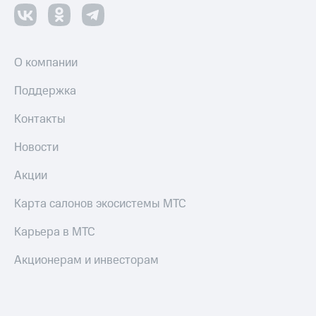
Пополнить
номер
МТС
О компании
Настройки
автоплатежа
Поддержка
Пополнить
номер
Контакты
другого
оператора
Новости
Оплата
Акции
интернета
и
Карта салонов экосистемы МТС
ТВ
Карьера в МТС
Переводы
с
Акционерам и инвесторам
телефона
на карту
МТС Pay