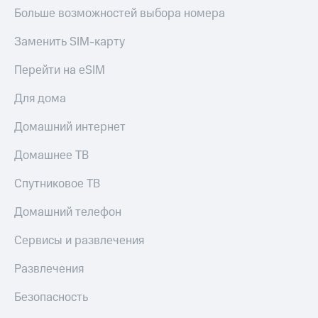
КИОН
Больше возможностей выбора номера
Кино,
Строки
музыка,
книги
Заменить SIM-карту
Live
и не
только
Перейти на eSIM
Гудок
Безопасность
Для дома
Мой
МТС
Финансы
Домашний интернет
Все
Детям
Домашнее ТВ
приложения
и родителям
Спутниковое ТВ
Инвестиции
Здоровье
и фитнес
Домашний телефон
Получайте
доход
Приложения
онлайн
Сервисы и развлечения
от МТС
Страхование
Развлечения
Акции
Покупка
Безопасность
Приложения
полисов
КИОН
онлайн