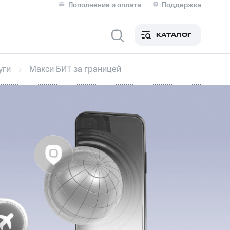
Пополнение и оплата
Поддержка
Скидка 30% на связь
Личные кабинеты
КАТАЛОГ
Мобильная связь
уги
Макси БИТ за границей
IM-карта для иностранцев
M
Для дома
ерейти в МТС со своим
ой МТС
Сервисы и подписки
фитнес
Приложения от МТС