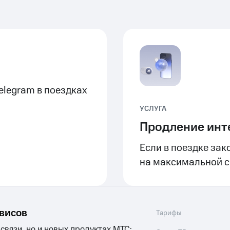
elegram в поездках
УСЛУГА
Продление инт
Если в поездке зак
на максимальной ск
рвисов
Тарифы
 связи, но и новых продуктах МТС: