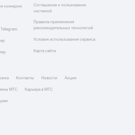
Соглашение о пользовании
оим номером
системой
Правила применения
рекомендательных технологий
 Telegram
Условия использования сервиса
мер
Карта сайта
мер
ржка
Контакты
Новости
Акции
стемы МТС
Карьера в МТС
орам