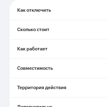
ле при оплате с карты МТС Деньги
Как отключить
Сколько стоит
Как работает
Совместимость
Территория действия