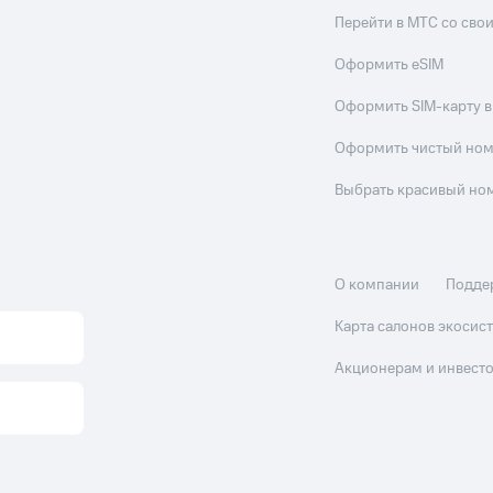
Перейти в МТС со св
Оформить eSIM
Оформить SIM-карту в
Оформить чистый но
Выбрать красивый но
О компании
Подде
Карта салонов экоси
Акционерам и инвест