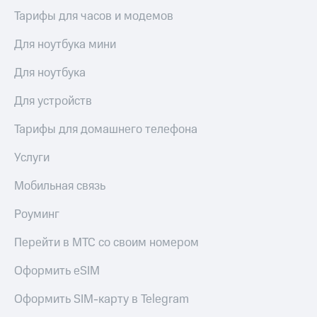
Live
и не
Тарифы для часов и модемов
только
Гудок
Для ноутбука мини
Безопасность
Мой
МТС
Для ноутбука
Финансы
Все
Для устройств
Детям
приложения
и родителям
Тарифы для домашнего телефона
Инвестиции
Здоровье
и фитнес
Услуги
Получайте
доход
Приложения
Мобильная связь
онлайн
от МТС
Страхование
Роуминг
Акции
Покупка
Перейти в МТС со своим номером
полисов
Приложения
онлайн
КИОН
Оформить eSIM
Скидка 30%
на связь
КИОН
Оформить SIM-карту в Telegram
Музыка
С картой