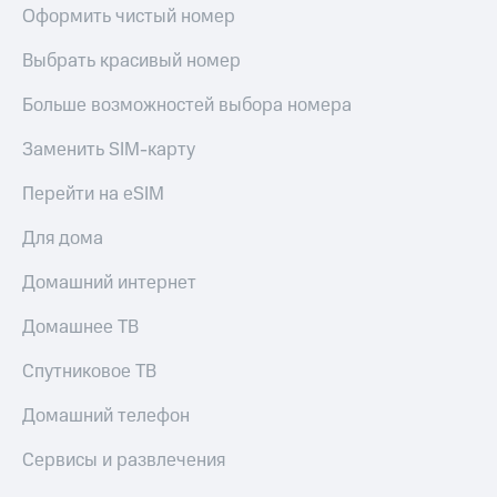
МТС
Оформить чистый номер
КИОН
Деньги
Строки
МТС
Выбрать красивый номер
Накопления
Live
Больше возможностей выбора номера
Откладывайте
Гудок
деньги
Заменить SIM-карту
и получайте
Мой
доход 15%
МТС
Перейти на eSIM
Акции
Условия
Все
Для дома
пополнения
приложения
Финансы
Домашний интернет
Скидка
Инвестиции
30%
Домашнее ТВ
на связь
Получайте
доход
Спутниковое ТВ
онлайн
Тарифы
Страхование
RED,
Домашний телефон
РИИЛ
Покупка
и МТС Супер
Сервисы и развлечения
полисов
дешевле
онлайн
при оплате