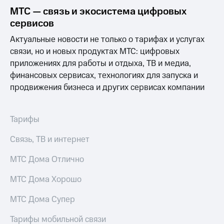
Услуги
290 ₽/
МТС — связь и экосистема цифровых
мес
сервисов
Акции
МТС
Актуальные новости не только о тарифах и услугах
Домашний
Premium
связи, но и новых продуктах МТС: цифровых
интернет
приложениях для работы и отдыха, ТВ и медиа,
Подписка
Домашнее
финансовых сервисах, технологиях для запуска и
на гигабайты
ТВ
интернета,
продвижения бизнеса и других сервисах компании
фильмы,
Спутниковое
музыка
ТВ
и многое
Тарифы
другое
Домашний
Семейная
Связь, ТВ и интернет
телефон
группа
Перейти
МТС Дома Отлично
Скидка
в МТС
на тарифы,
со своим
МТС Дома Хорошо
общие
номером
подписки
МТС Дома Супер
и услуги,
Поддержка
доступ
к геолокации
Тарифы мобильной связи