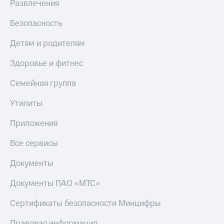
Развлечения
Скидка 30%
с карты
на связь
МТС Деньги
Безопасность
С картой
Обзоры
МТС
товаров
Детям и родителям
Деньги
МТС
Скидки
Здоровье и фитнес
Накопления
до 40%
на смартфоны
Семейная группа
Откладывайте
деньги
Утилиты
при
и получайте
покупке
доход 15%
со связью
Приложения
Платежи
МТС
и
Все сервисы
переводы
Документы
Пополнить
номер
Документы ПАО «МТС»
МТС
Сертификаты безопасности Минцифры
Настройки
автоплатежа
Правовая информация