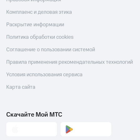
Пополнить
номер
Комплаенс и деловая этика
другого
оператора
Раскрытие информации
Оплата
Политика обработки cookies
интернета
и
Соглашение о пользовании системой
ТВ
Правила применения рекомендательных технологий
Переводы
с
Условия использования сервиса
телефона
на карту
Карта сайта
МТС Pay
Оплата
по QR-
Скачайте Мой МТС
коду
за границей
тернет-магазин