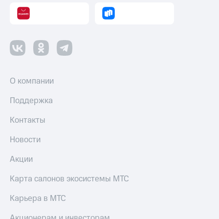
Смартфоны
Наушники
и
колонки
Умные
часы
и
О компании
трекеры
Поддержка
Умный
дом
Контакты
Планшеты
Новости
Акции
Акции
и
скидки
Карта салонов экосистемы МТС
Все
Карьера в МТС
товары
Акционерам и инвесторам